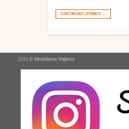
CONTINUAR LEYENDO
→
2026 ©
Mochileros Viajeros