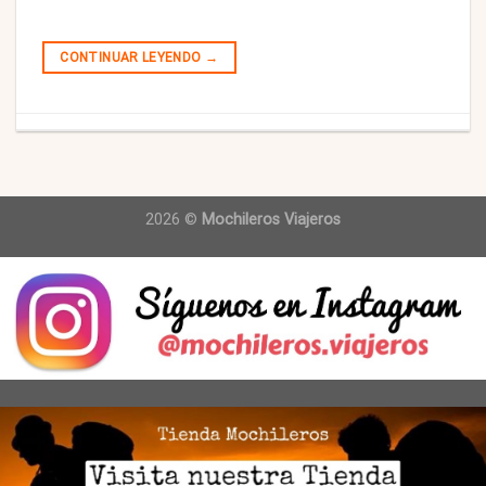
CONTINUAR LEYENDO
→
2026 ©
Mochileros Viajeros