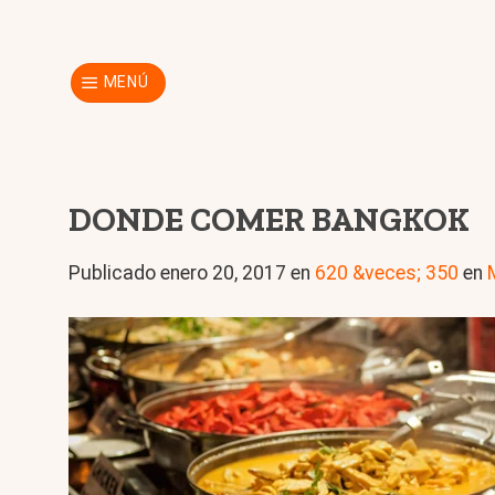
Skip
to
content
MENÚ
DONDE COMER BANGKOK
Publicado
enero 20, 2017
en
620 &veces; 350
en