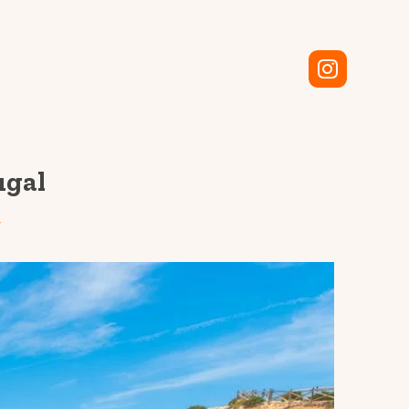
ugal
r