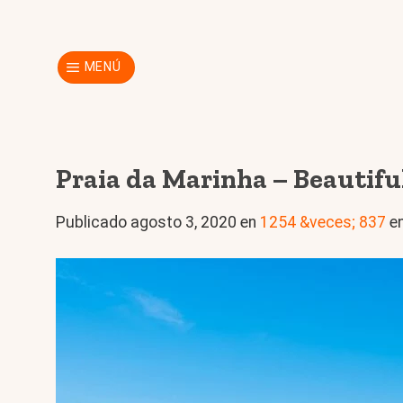
Skip
to
content
MENÚ
Praia da Marinha – Beautifu
Publicado
agosto 3, 2020
en
1254 &veces; 837
e