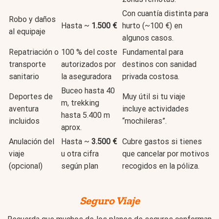
Con cuantía distinta para
Robo y daños
Hasta ~
1.500 €
hurto (~100 €) en
al equipaje
algunos casos.
Repatriación o
100 % del coste
Fundamental para
transporte
autorizados por
destinos con sanidad
sanitario
la aseguradora
privada costosa.
Buceo hasta 40
Deportes de
Muy útil si tu viaje
m, trekking
aventura
incluye actividades
hasta 5.400 m
incluidos
“mochileras”.
aprox.
Anulación del
Hasta ~
3.500 €
Cubre gastos si tienes
viaje
u otra cifra
que cancelar por motivos
(opcional)
según plan
recogidos en la póliza.
Seguro Viaje