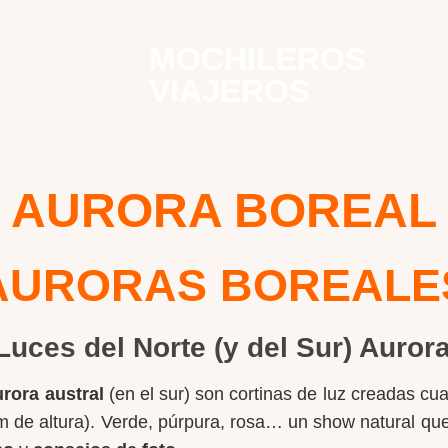
MOCHILEROS
VIAJEROS
AURORA BOREAL
AURORAS BOREALE
Luces del Norte
(y del Sur)
Aurora
urora austral
(en el sur) son cortinas de luz creadas cu
de altura). Verde, púrpura, rosa… un show natural que t