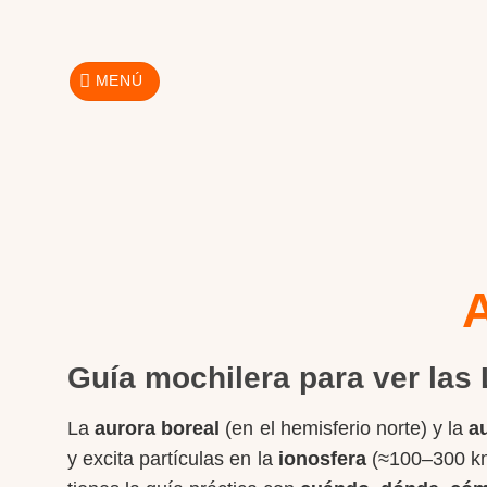
Skip
to
content
MENÚ
Guía mochilera para ver las
La
aurora boreal
(en el hemisferio norte) y la
a
y excita partículas en la
ionosfera
(≈100–300 km 