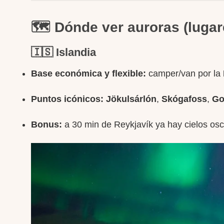
🗺️ Dónde ver auroras (lugar
🇮🇸 Islandia
Base económica y flexible:
camper/van por la
Puntos icónicos:
Jökulsárlón
,
Skógafoss
,
Go
Bonus:
a 30 min de Reykjavík ya hay cielos osc