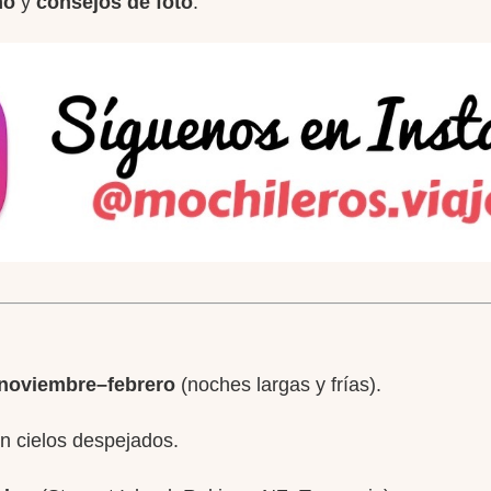
mo
y
consejos de foto
.
noviembre–febrero
(noches largas y frías).
on cielos despejados.