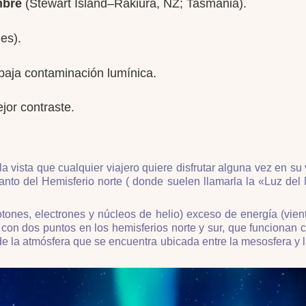
mbre
(Stewart Island–Rakiura, NZ; Tasmania).
es).
baja contaminación lumínica.
jor contraste.
la vista que cualquier viajero quiere disfrutar alguna vez en s
 tanto del Hemisferio norte ( donde suelen llamarla la «Luz de
otones, electrones y núcleos de helio) exceso de energía (vien
 con dos puntos en los hemisferios norte y sur, que funciona
de la atmósfera que se encuentra ubicada entre la mesosfera y la