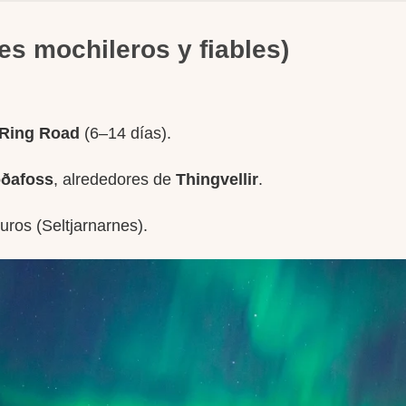
es mochileros y fiables)
Ring Road
(6–14 días).
ðafoss
, alrededores de
Thingvellir
.
uros (Seltjarnarnes).