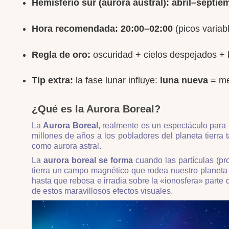
Hemisferio sur (aurora austral):
abril–septie
Hora recomendada:
20:00–02:00
(picos variabl
Regla de oro:
oscuridad + cielos despejados + 
Tip extra:
la fase lunar influye:
luna nueva
= me
¿Qué es la Aurora Boreal?
La
Aurora Boreal
, realmente es un espectáculo para 
millones de años a los pobladores del planeta tierra
como aurora astral.
La
aurora boreal se forma
cuando las partículas (pr
tierra un campo magnético que rodea nuestro planeta
hasta que rebosa e irradia sobre la «ionosfera» parte 
de estos maravillosos efectos visuales.