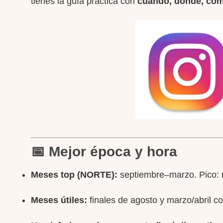
tienes la guía práctica con
cuándo, dónde, có
📅 Mejor época y hora
Meses top (NORTE):
septiembre–marzo. Pico:
Meses útiles:
finales de agosto y marzo/abril c