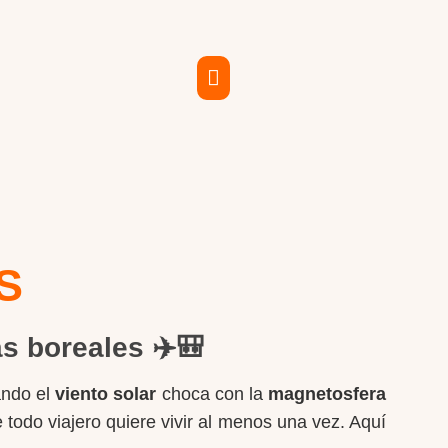
S
s boreales
✈️🎒
ando el
viento solar
choca con la
magnetosfera
odo viajero quiere vivir al menos una vez. Aquí