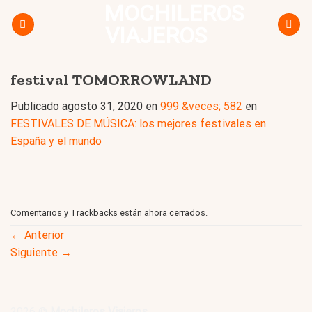
MOCHILEROS
Skip
to
VIAJEROS
content
festival TOMORROWLAND
Publicado
agosto 31, 2020
en
999 &veces; 582
en
FESTIVALES DE MÚSICA: los mejores festivales en
España y el mundo
Comentarios y Trackbacks están ahora cerrados.
←
Anterior
Siguiente
→
2026 ©
Mochileros Viajeros