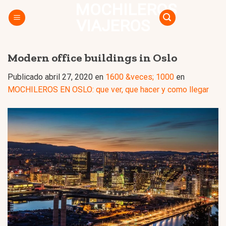
MOCHILEROS
Skip
to
VIAJEROS
content
Modern office buildings in Oslo
Publicado
abril 27, 2020
en
1600 &veces; 1000
en
MOCHILEROS EN OSLO: que ver, que hacer y como llegar