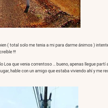
ien ( total solo me tenia a mi para darme ánimos ) intente
eíble !!!
l río Loa que venia correntoso … bueno, apenas llegue partí
lugar, hable con un amigo que estaba viviendo ahí y me re