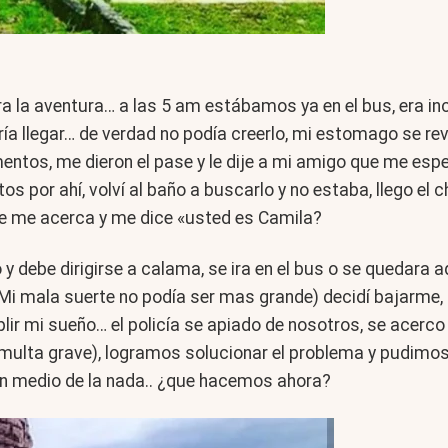
ra la aventura… a las 5 am estábamos ya en el bus, era 
 llegar… de verdad no podía creerlo, mi estomago se re
entos, me dieron el pase y le dije a mi amigo que me esper
os por ahí, volví al baño a buscarlo y no estaba, llego e
l se me acerca y me dice «usted es Camila?
 debe dirigirse a calama, se ira en el bus o se quedara a
! Mi mala suerte no podía ser mas grande) decidí bajarme,
plir mi sueño… el policía se apiado de nosotros, se acerco
 multa grave), logramos solucionar el problema y pudimos 
en medio de la nada.. ¿que hacemos ahora?