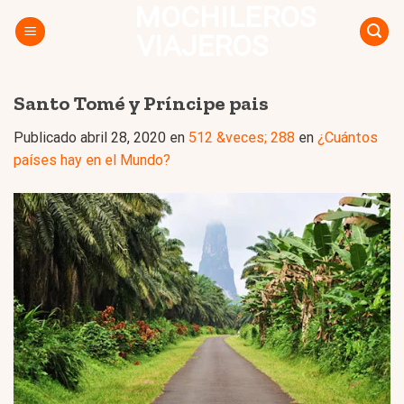
MOCHILEROS
Skip
to
VIAJEROS
content
Santo Tomé y Príncipe pais
Publicado
abril 28, 2020
en
512 &veces; 288
en
¿Cuántos
países hay en el Mundo?