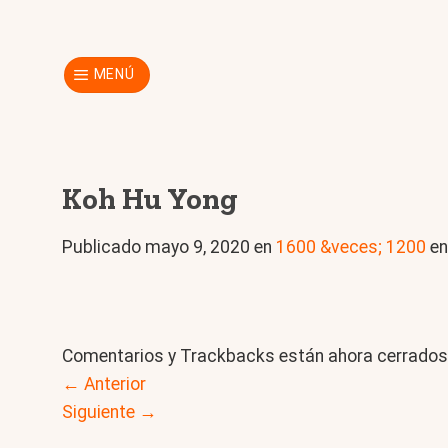
Skip
to
content
MENÚ
Koh Hu Yong
Publicado
mayo 9, 2020
en
1600 &veces; 1200
e
Comentarios y Trackbacks están ahora cerrados
←
Anterior
Siguiente
→