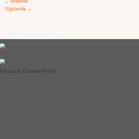
←
Anterior
Siguiente
→
2026 ©
Mochileros Viajeros
Privacy & Cookies Policy