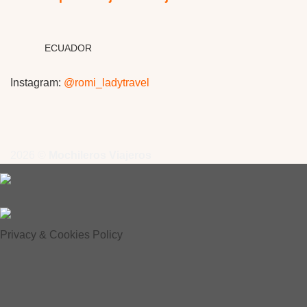
ECUADOR
Instagram:
@romi_ladytravel
2026 ©
Mochileros Viajeros
Privacy & Cookies Policy