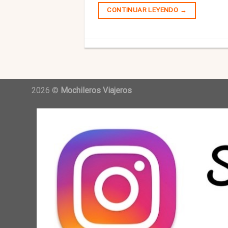
CONTINUAR LEYENDO
→
2026 ©
Mochileros Viajeros