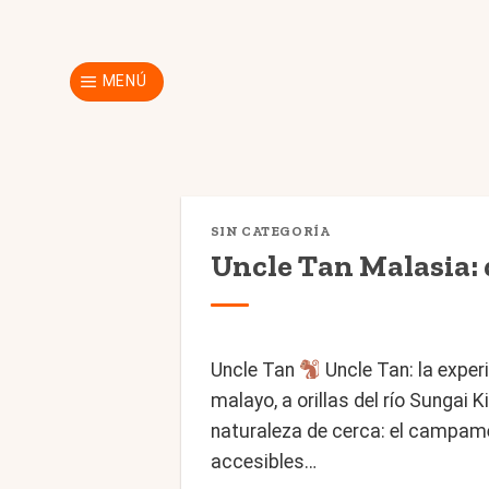
Skip
to
content
MENÚ
SIN CATEGORÍA
Uncle Tan Malasia: 
Uncle Tan
Uncle Tan: la exper
malayo, a orillas del río Sungai 
naturaleza de cerca: el campame
accesibles…