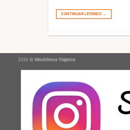
CONTINUAR LEYENDO
→
2026 ©
Mochileros Viajeros