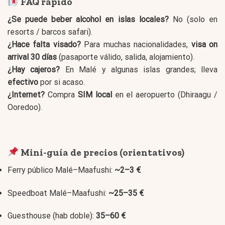
FAQ rápido
¿Se puede beber alcohol en islas locales?
No (solo en
resorts / barcos safari).
¿Hace falta visado?
Para muchas nacionalidades,
visa on
arrival 30 días
(pasaporte válido, salida, alojamiento).
¿Hay cajeros?
En Malé y algunas islas grandes; lleva
efectivo
por si acaso.
¿Internet?
Compra
SIM local
en el aeropuerto (Dhiraagu /
Ooredoo).
Mini-guía de precios (orientativos)
Ferry público Malé–Maafushi:
~2–3 €
Speedboat Malé–Maafushi:
~25–35 €
Guesthouse (hab doble):
35–60 €