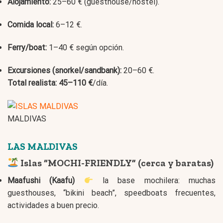
Alojamiento:
25–60 € (guesthouse/hostel).
Comida local:
6–12 €.
Ferry/boat:
1–40 € según opción.
Excursiones (snorkel/sandbank):
20–60 €.
Total realista:
45–110 €
/día.
MALDIVAS
LAS MALDIVAS
Islas “MOCHI-FRIENDLY” (cerca y baratas)
Maafushi (Kaafu)
la base mochilera: muchas
guesthouses, “bikini beach”, speedboats frecuentes,
actividades a buen precio.