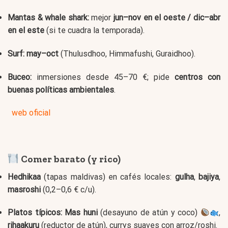
Mantas & whale shark:
mejor
jun–nov en el oeste / dic–abr
en el este
(si te cuadra la temporada).
Surf:
may–oct
(Thulusdhoo, Himmafushi, Guraidhoo).
Buceo:
inmersiones desde 45–70 €; pide
centros con
buenas políticas ambientales
.
web oficial
Comer barato (y rico)
Hedhikaa
(tapas maldivas) en cafés locales:
gulha
,
bajiya
,
masroshi
(0,2–0,6 € c/u).
Platos típicos:
Mas huni
(desayuno de atún y coco)
,
rihaakuru
(reductor de atún), currys suaves con arroz/roshi.