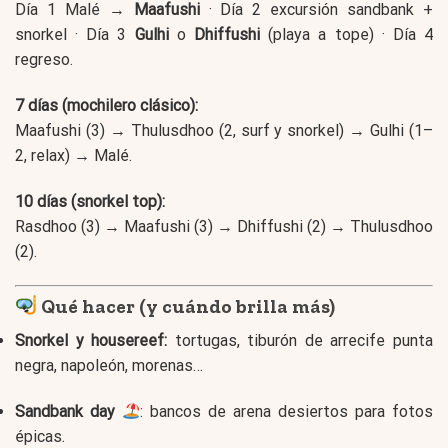
Día 1 Malé →
Maafushi
· Día 2 excursión sandbank +
snorkel · Día 3
Gulhi
o
Dhiffushi
(playa a tope) · Día 4
regreso.
7 días (mochilero clásico):
Maafushi (3) → Thulusdhoo (2, surf y snorkel) → Gulhi (1–
2, relax) → Malé.
10 días (snorkel top):
Rasdhoo (3) → Maafushi (3) → Dhiffushi (2) → Thulusdhoo
(2).
Qué hacer (y cuándo brilla más)
Snorkel y housereef:
tortugas, tiburón de arrecife punta
negra, napoleón, morenas…
Sandbank day
: bancos de arena desiertos para fotos
épicas.