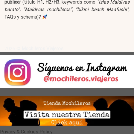
publicar
(título H1, H2/H3, keywords como
“islas Maldivas
barato”, “Maldivas mochileros”, “bikini beach Maafushi”
,
FAQs y schema)?
2026 ©
Mochileros Viajeros
Privacy & Cookies Policy