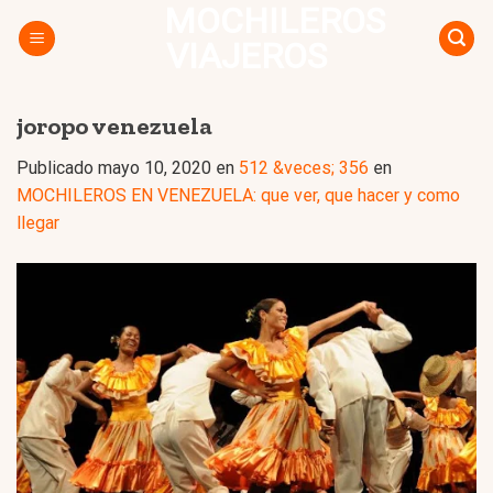
MOCHILEROS
Skip
to
VIAJEROS
content
joropo venezuela
Publicado
mayo 10, 2020
en
512 &veces; 356
en
MOCHILEROS EN VENEZUELA: que ver, que hacer y como
llegar