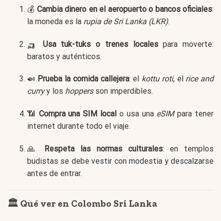
💰
Cambia dinero en el aeropuerto o bancos oficiales
:
la moneda es la
rupia de Sri Lanka (LKR)
.
🛺
Usa tuk-tuks o trenes locales
para moverte:
baratos y auténticos.
🍛
Prueba la comida callejera
: el
kottu roti
, el
rice and
curry
y los
hoppers
son imperdibles.
📶
Compra una SIM local
o usa una
eSIM
para tener
internet durante todo el viaje.
🙏
Respeta las normas culturales
: en templos
budistas se debe vestir con modestia y descalzarse
antes de entrar.
🏛️ Qué ver en Colombo Sri Lanka