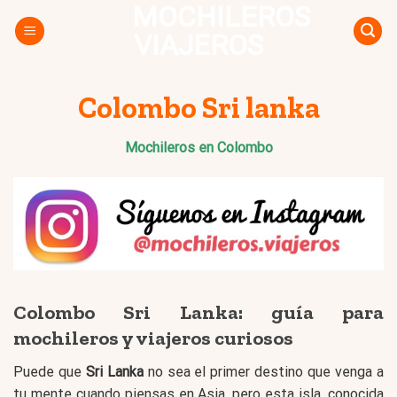
MOCHILEROS
Skip
to
VIAJEROS
content
Colombo Sri lanka
Mochileros en Colombo
Colombo Sri Lanka: guía para
mochileros y viajeros curiosos
Puede que
Sri Lanka
no sea el primer destino que venga a
tu mente cuando piensas en Asia, pero esta isla, conocida