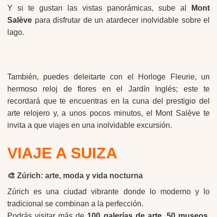
Y si te gustan las vistas panorámicas, sube al
Mont
Salève
para disfrutar de un atardecer inolvidable sobre el
lago.
También, puedes deleitarte con el Horloge Fleurie, un
hermoso reloj de flores en el Jardín Inglés; este te
recordará que te encuentras en la cuna del prestigio del
arte relojero y, a unos pocos minutos, el Mont Salève te
invita a que viajes en una inolvidable excursión.
VIAJE A SUIZA
🎨
Zúrich: arte, moda y vida nocturna
Zúrich es una ciudad vibrante donde lo moderno y lo
tradicional se combinan a la perfección.
Podrás visitar más de
100 galerías de arte
,
50 museos
,