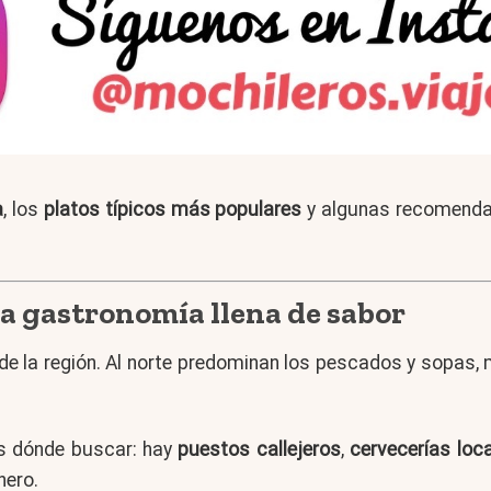
a
, los
platos típicos más populares
y algunas recomendac
a gastronomía llena de sabor
 la región. Al norte predominan los pescados y sopas, m
s dónde buscar: hay
puestos callejeros
,
cervecerías loca
nero.