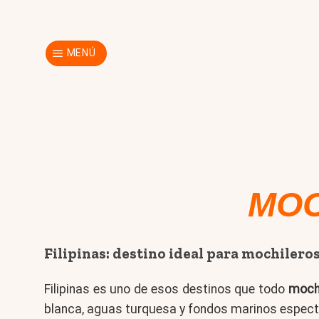
Skip
to
content
MENÚ
MOC
Filipinas: destino ideal para mochilero
Filipinas es uno de esos destinos que todo
moch
blanca, aguas turquesa y fondos marinos espec