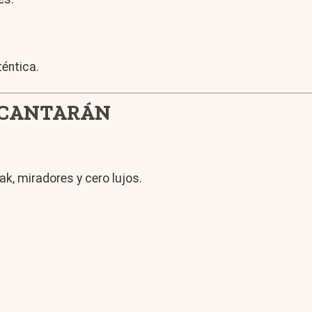
téntica.
ENCANTARÁN
k, miradores y cero lujos.