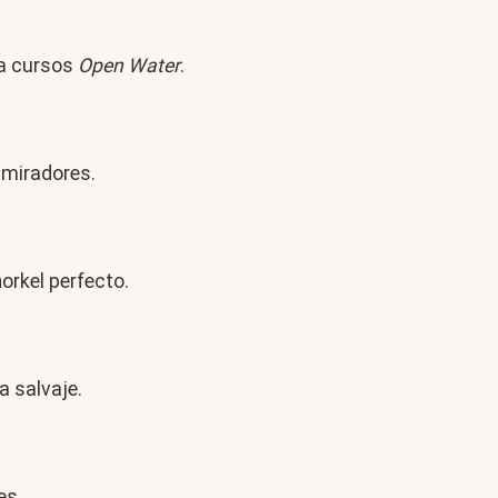
ra cursos
Open Water
.
 miradores.
norkel perfecto.
a salvaje.
es.